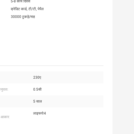
5-8 कार्य दिवस
क्रेडिट कार्ड, टी/टी, पेपैल
30000 टुकड़े/माह
230ए
अनुपात:
0.5सी
5 साल
लाइफपो4
ा आकार: