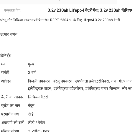
3.2v 230ah Lifepo4 बैटरी पैक
3.2v 230ah लिथियम 
प्रमुखता देना:
,
घरेलू सौर लिथियम आयरन फॉस्फेट सेल REPT 230Ah . के लिए Lifepo4 3.2v 230ah बैटरी
उत्पाद वर्णन
विनिर्देश
मद
मूल्य
गारंटी
3 वर्ष
आवेदन
बिजली उपकरण, घरेलू उपकरण, उपभोक्ता इलेक्ट्रॉनिक्स, नाव, गोल्फ कार्ट
इलेक्ट्रिक वाहन, इलेक्ट्रिक व्हीलचेयर, इलेक्ट्रिक पावर सिस्टम, सौर ऊर्
बैटरी का आकार
लिथियम बैटरी
ब्रांड का नाम
बैदुन
प्रमाणीकरण
सीई
अदायगी की शर्तें
टीटी / पेपैल
मॉडल संख्या
3.2वी230आह