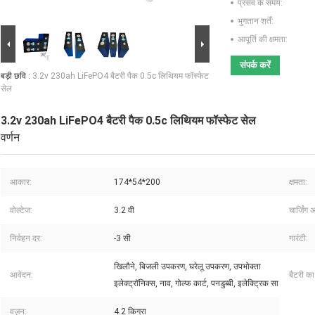
प्रसव के समय:
भुगतान शर्तें:
आपूर्ति की क्षमता:
संपर्क करें
बड़ी छवि :
3.2v 230ah LiFePO4 बैटरी पैक 0.5c लिथियम फॉस्फेट
सेल
3.2v 230ah LiFePO4 बैटरी पैक 0.5c लिथियम फॉस्फेट सेल
वर्णन
आकार:
174*54*200
क्षमता:
वोल्टेज:
3.2 वी
चार्जिंग 
निर्वहन दर:
-3 सी
गारंटी:
खिलौने, बिजली उपकरण, घरेलू उपकरण, उपभोक्ता
आवेदन:
बैटरी क
इलेक्ट्रॉनिक्स, नाव, गोल्फ कार्ट, पनडुब्बी, इलेक्ट्रिक सा
वज़न:
4.2 किग्रा